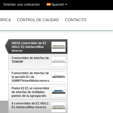
Solicitar una cotización
Spanish
ÁBRICA
CONTROL DE CALIDAD
CONTACTO
4/8/16 convertidor de E1
HDLC E1 Inteface/Mux
inverso
Convertidor de interfaz de
TDMOIP
Convertidor de interfaz de
la gestión E1 de
SNMP/Telnet/Web/conversor
de protocolo/Mux inverso
Punto 63 E1 al convertidor
de interfaz de múltiples
puntos de la agregación
8 convertidor de E1 HDLC
E1 Inteface/Mux inverso