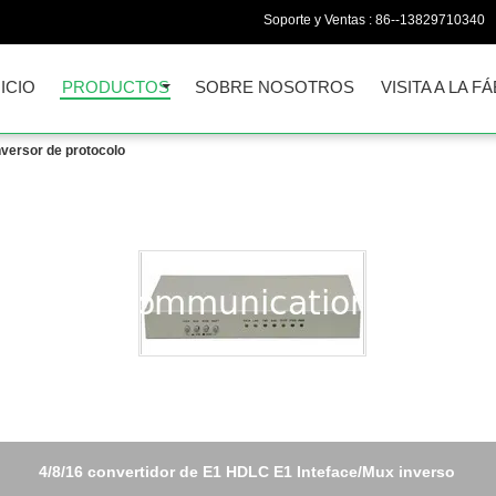
Soporte y Ventas :
86--13829710340
NICIO
PRODUCTOS
SOBRE NOSOTROS
VISITA A LA F
nversor de protocolo
4/8/16 convertidor de E1 HDLC E1 Inteface/Mux inverso