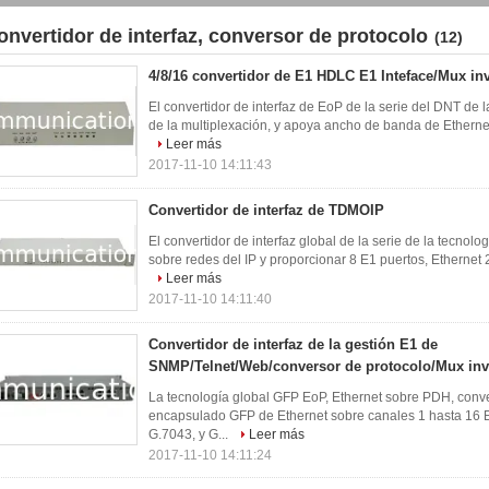
onvertidor de interfaz, conversor de protocolo
(12)
4/8/16 convertidor de E1 HDLC E1 Inteface/Mux in
El convertidor de interfaz de EoP de la serie del DNT de 
de la multiplexación, y apoya ancho de banda de Ethernet
Leer más
2017-11-10 14:11:43
Convertidor de interfaz de TDMOIP
El convertidor de interfaz global de la serie de la tecnol
sobre redes del IP y proporcionar 8 E1 puertos, Ethernet 2 
Leer más
2017-11-10 14:11:40
Convertidor de interfaz de la gestión E1 de
SNMP/Telnet/Web/conversor de protocolo/Mux inv
La tecnología global GFP EoP, Ethernet sobre PDH, conver
encapsulado GFP de Ethernet sobre canales 1 hasta 16
G.7043, y G...
Leer más
2017-11-10 14:11:24