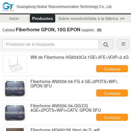
Guangdong Global Telecommunication Technology Co., Ltd.
Inicio
Productos
Sobre nosotros
Visita a la fábrica
>>
Fiberhome GPON, 10G EPON
Calidad
supplier.
(9)
Wifi de Fiberhome HG6543C4,1GE+3FE+VOIP+2.4G
Contacto
Fiberhome AN5506-04-FG 4 GE+2POTS+WiFi,
GPON SFU
Contacto
Fiberhome AN5506-04-GG/CG
4GE+2POTS+WiFi+CATV, GPON SFU
Contacto
Fiberhome HG6821M (tipo) de D, wifi