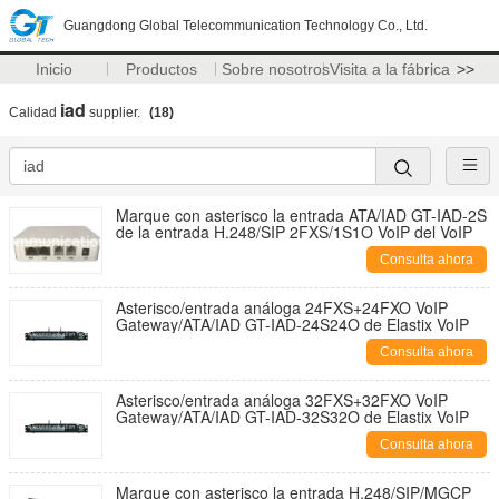
Guangdong Global Telecommunication Technology Co., Ltd.
Inicio
Productos
Sobre nosotros
Visita a la fábrica
>>
iad
Calidad
supplier.
(18)
Marque con asterisco la entrada ATA/IAD GT-IAD-2S
de la entrada H.248/SIP 2FXS/1S1O VoIP del VoIP
Consulta ahora
Asterisco/entrada análoga 24FXS+24FXO VoIP
Gateway/ATA/IAD GT-IAD-24S24O de Elastix VoIP
Consulta ahora
Asterisco/entrada análoga 32FXS+32FXO VoIP
Gateway/ATA/IAD GT-IAD-32S32O de Elastix VoIP
Consulta ahora
Marque con asterisco la entrada H.248/SIP/MGCP