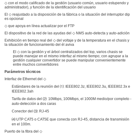
◇ con el modo calificado de la gestión (usuario común, usuario estupendo y
administrador), y función de la identificación del usuario
El ◇ reajustado a la disposición de la fábrica o la situación del interruptor dip
es opcional
◇ que apoya en línea actualizar por el FTP
El dispositivo de la red de las ayudas del ◇ NMS auto-detecta y auto-adición
Exhibición en tiempo real del ◇ del voltaje y de la temperatura en el chasis y
la situación de funcionamiento del él aviva
El ◇ con la gestión y el árbol centralizados del top, varios chasis se
puede manejar en el mismo interfaz al mismo tiempo; con agrupar a la
gestión cualquier convertidor se puede manipular convenientemente
entre muchos convertidores
Parámetros técnicos
Interfaz de Ethernet del ◇
Estándares de la reunión del ⑴: IEEE802.3z, IEEE802.3u, IEEE802.3x e
IEEE802.3ah
Tarifa de datos del ⑵: 10Mbps, 100Mbps, el 1000M medio/por completo -
auto-detección a dos caras
Conector del ⑶: RJ-45
⑷ UTP CAT5 o CAT5E que conecta con RJ-45, distancia de transmisión
en el 100m.
Puerto de la fibra del ◇