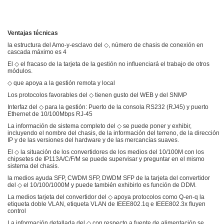
Ventajas técnicas
la estructura del Amo-y-esclavo del ◇, número de chasis de conexión en
cascada máximo es 4
El ◇ el fracaso de la tarjeta de la gestión no influenciará el trabajo de otros
módulos.
◇ que apoya a la gestión remota y local
Los protocolos favorables del ◇ tienen gusto del WEB y del SNMP
Interfaz del ◇ para la gestión: Puerto de la consola RS232 (RJ45) y puerto
Ethernet de 10/100Mbps RJ-45
La información de sistema completo del ◇ se puede poner y exhibir,
incluyendo el nombre del chasis, de la información del terreno, de la dirección
IP y de las versiones del hardware y de las mercancías suaves.
El ◇ la situación de los convertidores de los medios del 10/100M con los
chipsetes de IP113A/C/F/M se puede supervisar y preguntar en el mismo
sistema del chasis.
la medios ayuda SFP, CWDM SFP, DWDM SFP de la tarjeta del convertidor
del ◇ el 10/100/1000M y puede también exhibirlo es función de DDM.
La medios tarjeta del convertidor del ◇ apoya protocolos como Q-en-q la
etiqueta doble VLAN, etiqueta VLAN de IEEE802.1q e IEEE802.3x fluyen
control
La información detallada del ◇ con respecto a fuente de alimentación se