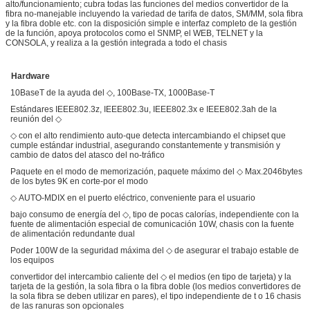
alto/funcionamiento; cubra todas las funciones del medios convertidor de la
fibra no-manejable incluyendo la variedad de tarifa de datos, SM/MM, sola fibra
y la fibra doble etc. con la disposición simple e interfaz completo de la gestión
de la función, apoya protocolos como el SNMP, el WEB, TELNET y la
CONSOLA, y realiza a la gestión integrada a todo el chasis
Hardware
10BaseT de la ayuda del ◇, 100Base-TX, 1000Base-T
Estándares IEEE802.3z, IEEE802.3u, IEEE802.3x e IEEE802.3ah de la
reunión del ◇
◇ con el alto rendimiento auto-que detecta intercambiando el chipset que
cumple estándar industrial, asegurando constantemente y transmisión y
cambio de datos del atasco del no-tráfico
Paquete en el modo de memorización, paquete máximo del ◇ Max.2046bytes
de los bytes 9K en corte-por el modo
◇ AUTO-MDIX en el puerto eléctrico, conveniente para el usuario
bajo consumo de energía del ◇, tipo de pocas calorías, independiente con la
fuente de alimentación especial de comunicación 10W, chasis con la fuente
de alimentación redundante dual
Poder 100W de la seguridad máxima del ◇ de asegurar el trabajo estable de
los equipos
convertidor del intercambio caliente del ◇ el medios (en tipo de tarjeta) y la
tarjeta de la gestión, la sola fibra o la fibra doble (los medios convertidores de
la sola fibra se deben utilizar en pares), el tipo independiente de t o 16 chasis
de las ranuras son opcionales