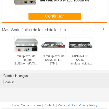
del Web NMS el 100/1000M de
SFP medios
Continuar
Serie óptica de la red de la fibra
Más
ma de
Multiplexor del
63 multiplexor del
4/8/16/24 E1
10G CWD
ón óptico
módem
SADO de E1
SADO
canaliz
uente
E1/Ethernet/V.35/Serial
STM1
multiservicios
multiplexa
RS232/485/422
modular STM1
divisió
PDH de la fibra
añade/del
longitud 
descenso
grue
Cambie la lengua
Spanish
Inicio
|
Sobre nosotros
|
Contacto
|
Mapa del Sitio
|
Privacy Policy