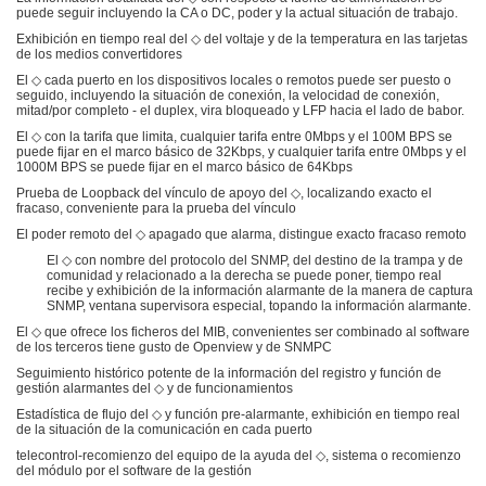
puede seguir incluyendo la CA o DC, poder y la actual situación de trabajo.
Exhibición en tiempo real del ◇ del voltaje y de la temperatura en las tarjetas
de los medios convertidores
El ◇ cada puerto en los dispositivos locales o remotos puede ser puesto o
seguido, incluyendo la situación de conexión, la velocidad de conexión,
mitad/por completo - el duplex, vira bloqueado y LFP hacia el lado de babor.
El ◇ con la tarifa que limita, cualquier tarifa entre 0Mbps y el 100M BPS se
puede fijar en el marco básico de 32Kbps, y cualquier tarifa entre 0Mbps y el
1000M BPS se puede fijar en el marco básico de 64Kbps
Prueba de Loopback del vínculo de apoyo del ◇, localizando exacto el
fracaso, conveniente para la prueba del vínculo
El poder remoto del ◇ apagado que alarma, distingue exacto fracaso remoto
El ◇ con nombre del protocolo del SNMP, del destino de la trampa y de
comunidad y relacionado a la derecha se puede poner, tiempo real
recibe y exhibición de la información alarmante de la manera de captura
SNMP, ventana supervisora especial, topando la información alarmante.
El ◇ que ofrece los ficheros del MIB, convenientes ser combinado al software
de los terceros tiene gusto de Openview y de SNMPC
Seguimiento histórico potente de la información del registro y función de
gestión alarmantes del ◇ y de funcionamientos
Estadística de flujo del ◇ y función pre-alarmante, exhibición en tiempo real
de la situación de la comunicación en cada puerto
telecontrol-recomienzo del equipo de la ayuda del ◇, sistema o recomienzo
del módulo por el software de la gestión