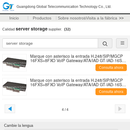
Guangdong Global Telecommunication Technology Co., Ltd.
Inicio
Productos
Sobre nosotros
Visita a la fábrica
>>
server storage
Calidad
supplier.
(32)
Marque con asterisco la entrada H.248/SIP/MGCP
16FXS+8FXO VoIP Gateway/ATA/IAD GT-IAD-16S8O
del VoIP
Consulta ahora
Marque con asterisco la entrada H.248/SIP/MGCP
16FXS+8FXO VoIP Gateway/ATA/IAD GT-IAD-16S8O
del VoIP
Consulta ahora
4 / 4
Cambie la lengua